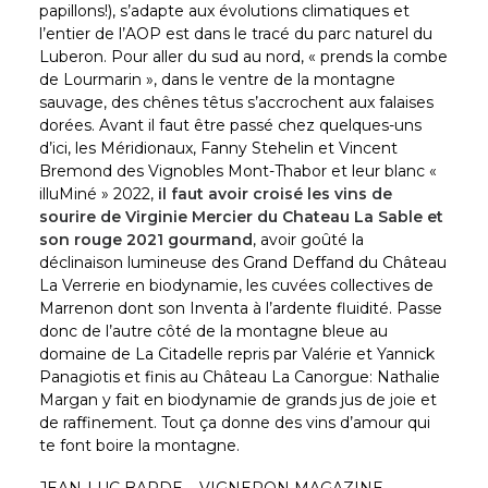
papillons!), s’adapte aux évolutions climatiques et
l’entier de l’AOP est dans le tracé du parc naturel du
Luberon. Pour aller du sud au nord, « prends la combe
de Lourmarin », dans le ventre de la montagne
sauvage, des chênes têtus s’accrochent aux falaises
dorées. Avant il faut être passé chez quelques-uns
d’ici, les Méridionaux, Fanny Stehelin et Vincent
Bremond des Vignobles Mont-Thabor et leur blanc «
illuMiné » 2022,
il faut avoir croisé les vins de
sourire de Virginie Mercier du Chateau La Sable et
son rouge 2021 gourmand
, avoir goûté la
déclinaison lumineuse des Grand Deffand du Château
La Verrerie en biodynamie, les cuvées collectives de
Marrenon dont son Inventa à l’ardente fluidité. Passe
donc de l’autre côté de la montagne bleue au
domaine de La Citadelle repris par Valérie et Yannick
Panagiotis et finis au Château La Canorgue: Nathalie
Margan y fait en biodynamie de grands jus de joie et
de raffinement. Tout ça donne des vins d’amour qui
te font boire la montagne.