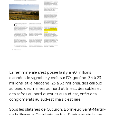
La nef minérale s’est posée là il y a 40 millions
d’années, le vignoble y croît sur l’Oligocène (34 à 23
millions) et le Miocène (23 à 5,3 millions), des cailloux
au pied, des marnes au nord et à l’est, des sables et
des safres au nord-ouest et au sud-est, enfin des
conglomérats au sud-est mais c’est rare.
Sous les platanes de Cucuron, Bonnieux, Saint-Martin-
de-la-Brasque, Grambois, on boit l’apéro au vin blanc,