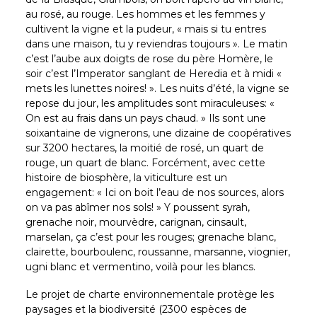
au rosé, au rouge. Les hommes et les femmes y
cultivent la vigne et la pudeur, « mais si tu entres
dans une maison, tu y reviendras toujours ». Le matin
c’est l’aube aux doigts de rose du père Homère, le
soir c’est l’Imperator sanglant de Heredia et à midi «
mets les lunettes noires! ». Les nuits d’été, la vigne se
repose du jour, les amplitudes sont miraculeuses: «
On est au frais dans un pays chaud. » Ils sont une
soixantaine de vignerons, une dizaine de coopératives
sur 3200 hectares, la moitié de rosé, un quart de
rouge, un quart de blanc. Forcément, avec cette
histoire de biosphère, la viticulture est un
engagement: « Ici on boit l’eau de nos sources, alors
on va pas abîmer nos sols! » Y poussent syrah,
grenache noir, mourvèdre, carignan, cinsault,
marselan, ça c’est pour les rouges; grenache blanc,
clairette, bourboulenc, roussanne, marsanne, viognier,
ugni blanc et vermentino, voilà pour les blancs.
Le projet de charte environnementale protège les
paysages et la biodiversité (2300 espèces de