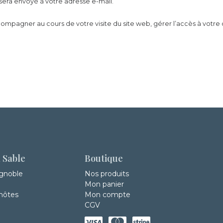
sera envoyé à votre adresse e-mail.
ompagner au cours de votre visite du site web, gérer l’accès à votre 
 Sable
Boutique
ignoble
Nos produits
Mon panier
hôtes
Mon compte
CGV