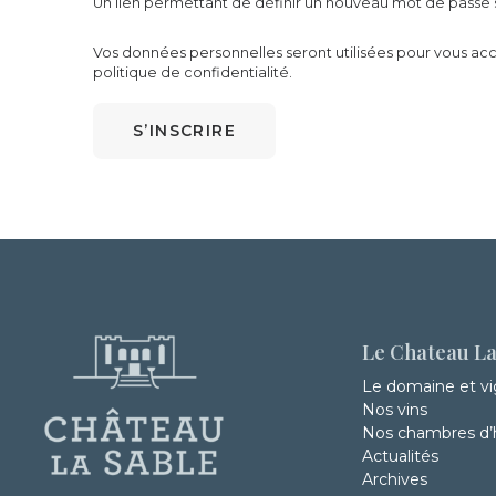
Un lien permettant de définir un nouveau mot de passe 
Vos données personnelles seront utilisées pour vous acc
politique de confidentialité
.
S’INSCRIRE
Le Chateau La
Le domaine et v
Nos vins
Nos chambres d’
Actualités
Archives